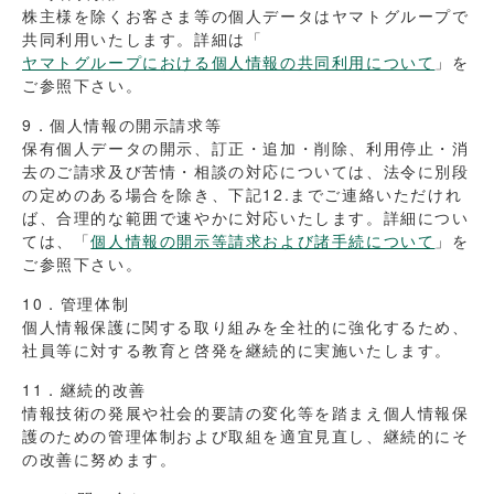
株主様を除くお客さま等の個人データはヤマトグループで
共同利用いたします。詳細は「
ヤマトグループにおける個人情報の共同利用について
」を
ご参照下さい。
9．個人情報の開示請求等
保有個人データの開示、訂正・追加・削除、利用停止・消
去のご請求及び苦情・相談の対応については、法令に別段
の定めのある場合を除き、下記12.までご連絡いただけれ
ば、合理的な範囲で速やかに対応いたします。詳細につい
ては、「
個人情報の開示等請求および諸手続について
」を
ご参照下さい。
10．管理体制
個人情報保護に関する取り組みを全社的に強化するため、
社員等に対する教育と啓発を継続的に実施いたします。
11．継続的改善
情報技術の発展や社会的要請の変化等を踏まえ個人情報保
護のための管理体制および取組を適宜見直し、継続的にそ
の改善に努めます。